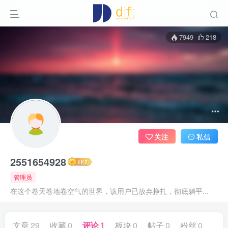
7949
218
关注
私信
2551654928
管理员
在这个卷天卷地卷空气的世界，该用户已放弃挣扎，彻底躺平...
文章
29
收藏
0
评论
1
板块
0
帖子
0
粉丝
0